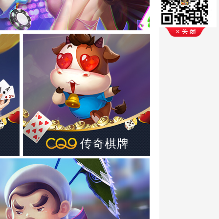
5.感谢您的理解与配合！如有疑问，请联系官方邮箱：xpj4559@g
为确保您的顺畅体验，📮您可发送邮件至 【xpj4559@gmai.
感谢您的理解与支持！如有任何疑问，欢迎随时联系 7×24在线客服
永久使用的域名：www.4559.com 或 www.377.v
传奇棋牌