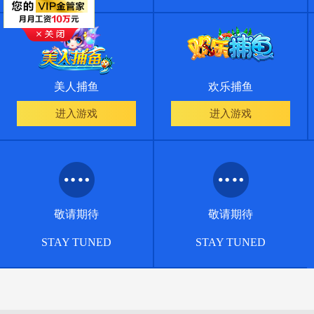
美人捕鱼
欢乐捕鱼
进入游戏
进入游戏
敬请期待
敬请期待
STAY TUNED
STAY TUNED